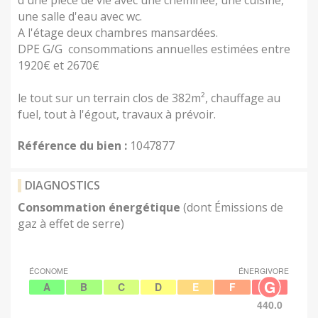
d'une pièce de vie avec une cheminée, une cuisine, 
une salle d'eau avec wc.

A l'étage deux chambres mansardées.

DPE G/G  consommations annuelles estimées entre 
1920€ et 2670€

le tout sur un terrain clos de 382m², chauffage au 
fuel, tout à l'égout, travaux à prévoir.
Référence du bien :
1047877
DIAGNOSTICS
Consommation énergétique
(dont Émissions de
gaz à effet de serre)
ÉCONOME
ÉNERGIVORE
G
A
B
C
D
E
F
440.0