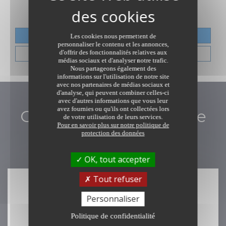
Nº SIRET OU SIREN : 909 985 079 00013
Nº TVA INTRA-COMMUNAUTAIRE : FR53 909 985 079
Formulaire de contact
Les cookies nous permettent de
personnaliser le contenu et les annonces,
d'offrir des fonctionnalités relatives aux
Tous les biens de l'étude
médias sociaux et d'analyser notre trafic.
Nous partageons également des
informations sur l'utilisation de notre site
avec nos partenaires de médias sociaux et
d'analyse, qui peuvent combiner celles-ci
avec d'autres informations que vous leur
avez fournies ou qu'ils ont collectées lors
Contacter Anne-Sophie
de votre utilisation de leurs services.
Pour en savoir plus sur notre politique de
AUBRY
protection des données
OK, tout accepter
Tout refuser
Personnaliser
FORMULAIRE DE CONTACT
Politique de confidentialité