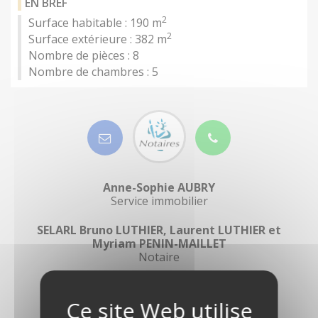
EN BREF
2
Surface habitable : 190 m
2
Surface extérieure : 382 m
Nombre de pièces :
8
Nombre de chambres :
5
Anne-Sophie AUBRY
Service immobilier
SELARL Bruno LUTHIER, Laurent LUTHIER et
Myriam PENIN-MAILLET
Notaire
ROND-POINT 30 AOÛT 1944
36500 BUZANCAIS
02 54 02 30 30 -
02 54 02 30 39