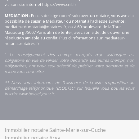
via son site internet
https://www.cnil.fr
MEDIATION
: En cas de litige non résolu avec un notaire, vous avez la
possibilité de saisir le Médiateur du notariat à l'adresse suivante :
mediateurdunotariat@notaires.fr,
ou à 60 boulevard de la Tour
Maubourg 75007 Paris afin de tenter, avec son aide, de trouver une
résolution amiable au conflit. Plus d'informations sur:
mediateur-
notariat.notaires.fr
*
Le renseignement des champs marqués d'un astérisque est
obligatoire en vue de valider votre demande. Les autres champs, non
obligatoires, ont pour seul objectif de préciser votre demande et de
mieux vous connaître.
** Nous vous informons de l'existence de la liste d'opposition au
démarchage téléphonique "BLOCTEL" sur laquelle vous pouvez vous
inscrire
www.bloctel.gouv.fr
.
Immobilier notaire Sainte-Marie-sur-Ouche
Immobilier notaire Argy