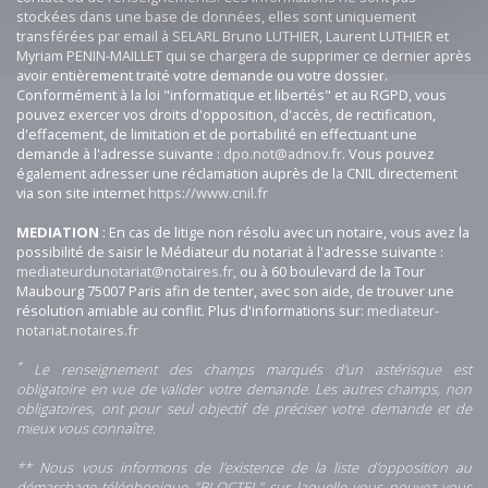
stockées dans une base de données, elles sont uniquement
transférées par email à SELARL Bruno LUTHIER, Laurent LUTHIER et
Myriam PENIN-MAILLET qui se chargera de supprimer ce dernier après
avoir entièrement traité votre demande ou votre dossier.
Conformément à la loi "informatique et libertés" et au RGPD, vous
pouvez exercer vos droits d'opposition, d'accès, de rectification,
d'effacement, de limitation et de portabilité en effectuant une
demande à l'adresse suivante :
dpo.not@adnov.fr
. Vous pouvez
également adresser une réclamation auprès de la CNIL directement
via son site internet
https://www.cnil.fr
MEDIATION
: En cas de litige non résolu avec un notaire, vous avez la
possibilité de saisir le Médiateur du notariat à l'adresse suivante :
mediateurdunotariat@notaires.fr,
ou à 60 boulevard de la Tour
Maubourg 75007 Paris afin de tenter, avec son aide, de trouver une
résolution amiable au conflit. Plus d'informations sur:
mediateur-
notariat.notaires.fr
*
Le renseignement des champs marqués d'un astérisque est
obligatoire en vue de valider votre demande. Les autres champs, non
obligatoires, ont pour seul objectif de préciser votre demande et de
mieux vous connaître.
** Nous vous informons de l'existence de la liste d'opposition au
démarchage téléphonique "BLOCTEL" sur laquelle vous pouvez vous