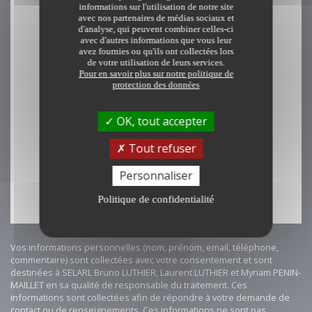
informations sur l'utilisation de notre site
avec nos partenaires de médias sociaux et
SUJET
d'analyse, qui peuvent combiner celles-ci
avec d'autres informations que vous leur
avez fournies ou qu'ils ont collectées lors
de votre utilisation de leurs services.
MESSAGE *
Pour en savoir plus sur notre politique de
protection des données
OK, tout accepter
Transmettre
Tout refuser
Personnaliser
Politique de confidentialité
Vos informations personnelles (nom, prénom, email, téléphone,
commentaire) sont collectées avec votre consentement et sont
destinées à SELARL Bruno LUTHIER, Laurent LUTHIER et Myriam PENIN-
MAILLET en sa qualité de responsable du traitement. Ces
informations sont collectées afin de répondre à votre demande de
contact ou de renseignements. Ces informations ne sont pas